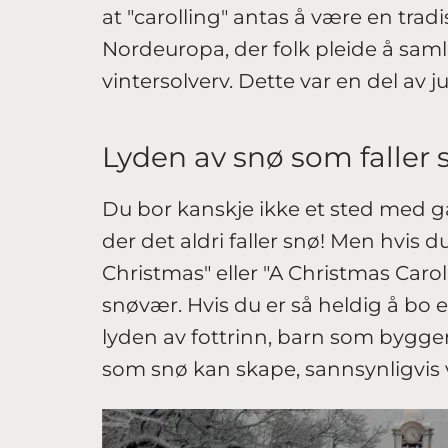
at "carolling" antas å være en trad
Nordeuropa, der folk pleide å samle
vintersolverv. Dette var en del av ju
Lyden av snø som faller s
Du bor kanskje ikke et sted med ga
der det aldri faller snø! Men hvis d
Christmas" eller "A Christmas Caro
snøvær. Hvis du er så heldig å bo et
lyden av fottrinn, barn som bygge
som snø kan skape, sannsynligvis