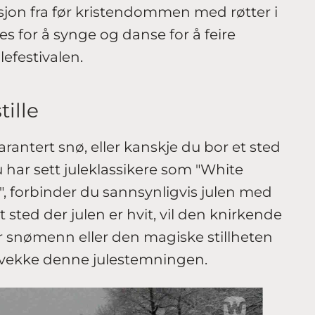
isjon fra før kristendommen med røtter i
s for å synge og danse for å feire
lefestivalen.
tille
rantert snø, eller kanskje du bor et sted
u har sett juleklassikere som "White
l", forbinder du sannsynligvis julen med
 sted der julen er hvit, vil den knirkende
r snømenn eller den magiske stillheten
 vekke denne julestemningen.