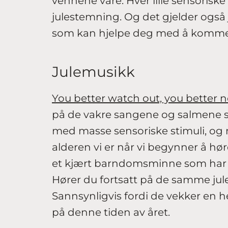
vennene våre. Hver lille sensorisk
julestemning. Og det gjelder også 
som kan hjelpe deg med å komme 
Julemusikk
You better watch out, you better n
på de vakre sangene og salmene som
med masse sensoriske stimuli, og
alderen vi er når vi begynner å hør
et kjært barndomsminne som har en 
Hører du fortsatt på de samme ju
Sannsynligvis fordi de vekker en h
på denne tiden av året.