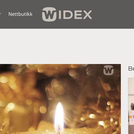
r
Nettbutikk
Be