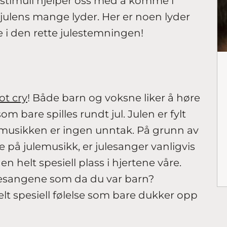
e stimuli hjelper oss med å komme i
julens mange lyder. Her er noen lyder
i den rette julestemningen!
ot cry
! Både barn og voksne liker å høre
 bare spilles rundt jul. Julen er fylt
 musikken er ingen unntak. På grunn av
e på julemusikk, er julesanger vanligvis
helt spesiell plass i hjertene våre.
lesangene som da du var barn?
elt spesiell følelse som bare dukker opp