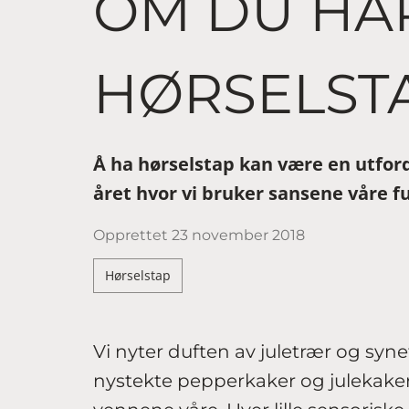
OM DU HA
HØRSELST
Å ha hørselstap kan være en utford
året hvor vi bruker sansene våre ful
Opprettet
23 november 2018
Hørselstap
Vi nyter duften av juletrær og synet
nystekte pepperkaker og julekaker