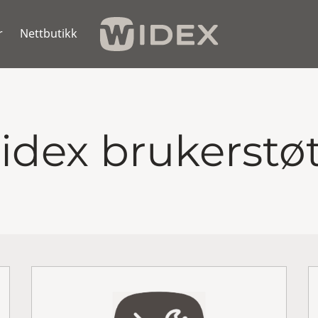
r
Nettbutikk
dex brukerstø