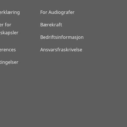
erklæring
For Audiografer
er for
Bærekraft
skapsler
Bedriftsinformasjon
erences
Ansvarsfraskrivelse
tingelser