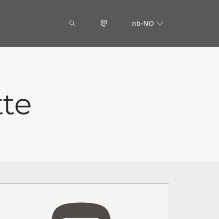
nb-NO
tte