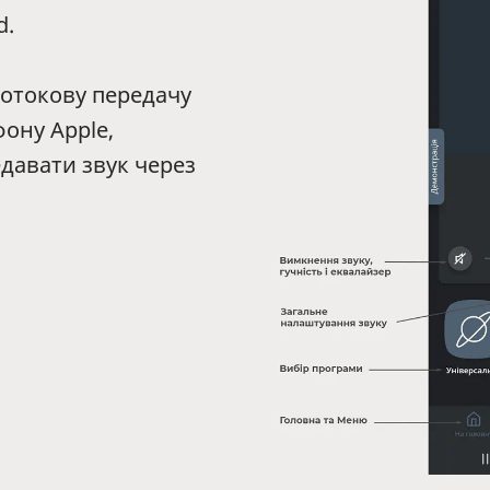
d.
потокову передачу
фону Apple,
едавати звук через