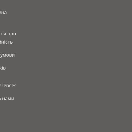
вна
ня про
йність
 умови
ків
erences
з нами