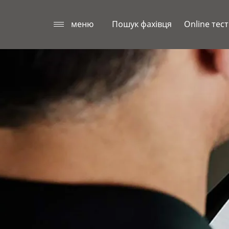
меню
Пошук фахівця
Online тест