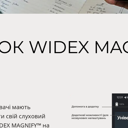
ОК WIDEX MA
вачі мають
и свій слуховий
IDEX MAGNIFY™ на