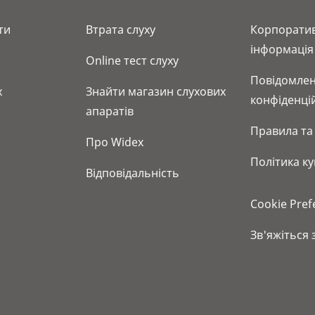
ти
Bтрата слуху
Корпорати
інформація
Online тест слуху
Повідомлен
x
Знайти магазин слухових
конфіденці
апаратів
Правила та
Про Widex
Політика ку
Відповідальність
Cookie Pref
Зв'яжіться 