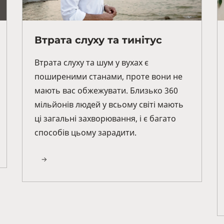
Втрата слуху та тинітус
Втрата слуху та шум у вухах є
поширеними станами, проте вони не
мають вас обжежувати. Близько 360
мільйонів людей у ​​всьому світі мають
ці загальні захворювання, і є багато
способів цьому зарадити.