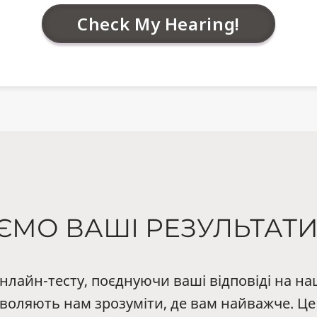
ЄМО ВАШІ РЕЗУЛЬТАТИ
лайн-тесту, поєднуючи ваші відповіді на на
озволяють нам зрозуміти, де вам найважче. Ц