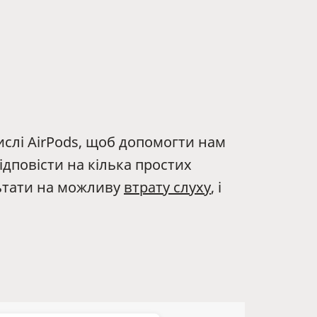
слі AirPods, щоб допомогти нам
ідповісти на кілька простих
льтати на можливу
втрату слуху
, і