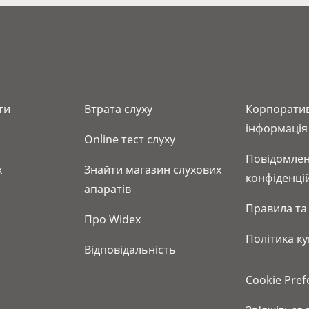
ти
Bтрата слуху
Корпорати
інформація
Online тест слуху
Повідомлен
x
Знайти магазин слухових
конфіденці
апаратів
Правила та
Про Widex
Політика ку
Відповідальність
Cookie Pref