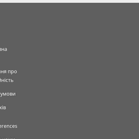
вна
ня про
йність
 умови
ків
erences