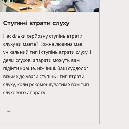
Ступені втрати слуху
Наскільки серйозну ступінь втрати
слуху ви маєте? Кожна людина має
унікальний тип і ступінь втрати слуху, і
деякі слухові апарати можуть вам
підійти краще, ніж інші. Ваш сурдолог
візьме до уваги ступінь і тип втрати
слуху, коли рекомендуватиме вам тип
слухового апарату.