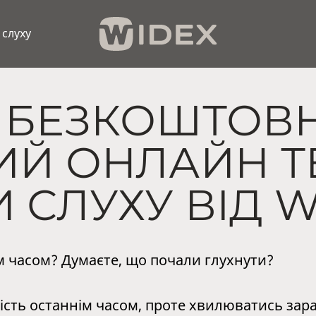
 слуху
 БЕЗКОШТОВН
Й ОНЛАЙН ТЕ
 СЛУХУ ВІД 
м часом? Думаєте, що почали глухнути?
дкість останнім часом, проте хвилюватись за