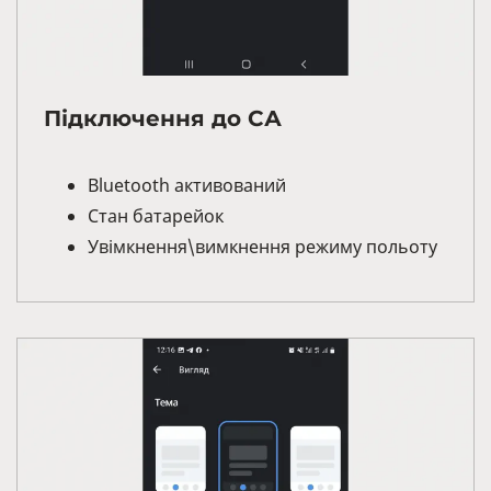
Підключення до СА
Bluetooth активований
Стан батарейок
Увімкнення\вимкнення режиму польоту