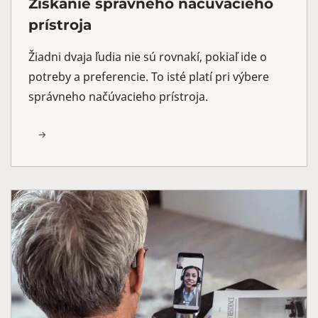
Získanie správneho načúvacieho
prístroja
Žiadni dvaja ľudia nie sú rovnakí, pokiaľ ide o
potreby a preferencie. To isté platí pri výbere
správneho načúvacieho prístroja.