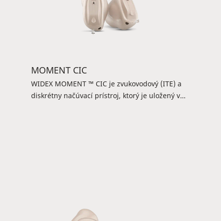
MOMENT CIC
WIDEX MOMENT ™ CIC je zvukovodový (ITE) a
diskrétny načúvací prístroj, ktorý je uložený v
zvukovode. Môže byť malý, ale je výkonný a
ponúka čistý a prirodzený WIDEX zvuk.
Ovládanie je jednoduché: Môžete použiť
zariadenie DEX alebo aplikáciu TONELINK ™ a
dosiahnuť nekomplikovaný zážitok z počúvania.
Je to jednoduché a priame riešenie.