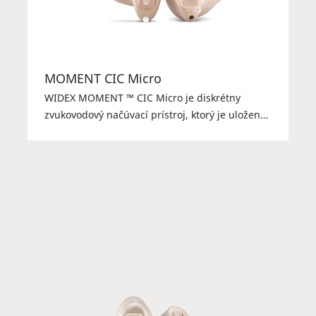
MOMENT CIC Micro
WIDEX MOMENT ™ CIC Micro je diskrétny
zvukovodový načúvací prístroj, ktorý je uložený
vo zvukovode, nie za uchom. Môže byť malý, ale
je výkonný a ponúka čistý a prirodzený WIDEX
zvuk.