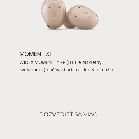
MOMENT XP
WIDEX MOMENT ™ XP (ITE) je diskrétny
zvukovodový načúvací prístroj, ktorý je uložený
priamo v zvukovode , nie za uchom. Môže byť
malý, ale je výkonný a ponúka čistý a
prirodzený WIDEX zvuk. Ovládanie je
jednoduché: Môžete použiť zariadenie DEX
alebo aplikáciu TONELINK ™ a dosiahnuť
DOZVEDIEŤ SA VIAC
nekomplikovaný zážitok z počúvania. Je to
jednoduché a priame riešenie