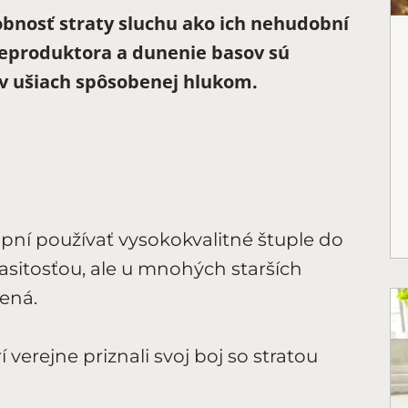
bnosť straty sluchu ako ich nehudobní
 reproduktora a dunenie basov sú
 v ušiach spôsobenej hlukom.
ní používať vysokokvalitné štuple do
lasitosťou, ale u mnohých starších
ená.
 verejne priznali svoj boj so stratou