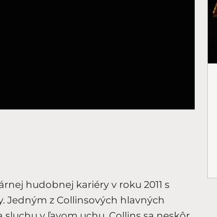
dárnej hudobnej kariéry v roku 2011 s
. Jedným z Collinsových hlavných
 sluchu v ľavom uchu. Collins sa neskôr