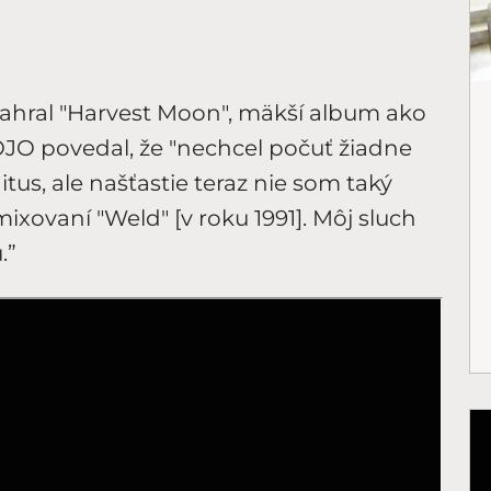
nahral "Harvest Moon", mäkší album ako
JO povedal, že "nechcel počuť žiadne
tus, ale našťastie teraz nie som taký
mixovaní "Weld" [v roku 1991]. Môj sluch
.”