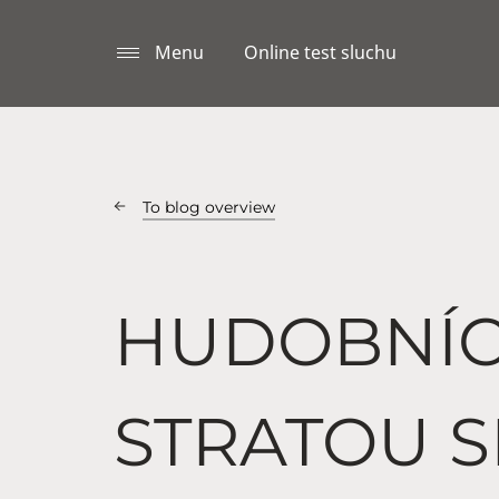
Menu
Online test sluchu
To blog overview
HUDOBNÍC
STRATOU 