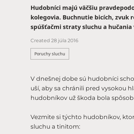
Hudobníci majú väčšiu pravdepodo
kolegovia. Buchnutie bicích, zvuk
spúšťačmi straty sluchu a hučania
Created
28 júla 2016
Poruchy sluchu
V dnešnej dobe sú hudobníci schop
uší, aby sa chránili pred vysokou h
hudobníkov už škoda bola spôsob
Vezmite si týchto hudobníkov, ktorí
sluchu a tinitom: