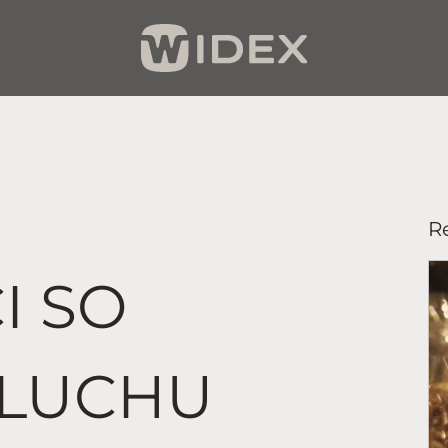
Re
I SO
SLUCHU