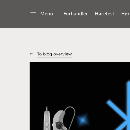
Menu
Forhandler
Høretest
Hør
To blog overview