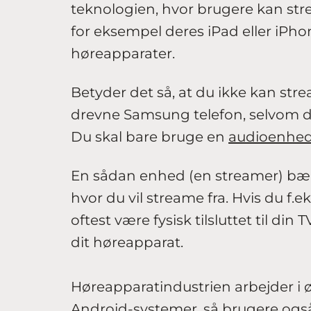
teknologien, hvor brugere kan str
for eksempel deres iPad eller iPhon
høreapparater.
Betyder det så, at du ikke kan strea
drevne Samsung telefon, selvom du
Du skal bare bruge en
audioenhe
En sådan enhed (en streamer) bær
hvor du vil streame fra. Hvis du f.e
oftest være fysisk tilsluttet til di
dit høreapparat.
Høreapparatindustrien arbejder i øj
Android-systemer, så brugere også