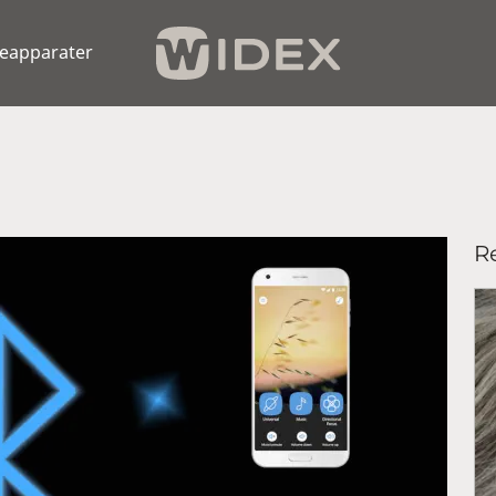
eapparater
Re