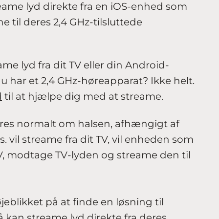
eame lyd direkte fra en iOS-enhed som
e til deres 2,4 GHz-tilsluttede
me lyd fra dit TV eller din Android-
 har et 2,4 GHz-høreapparat? Ikke helt.
d
til at hjælpe dig med at streame.
es normalt om halsen, afhængigt af
ks. vil streame fra dit TV, vil enheden som
n TV, modtage TV-lyden og streame den til
eblikket på at finde en løsning til
 kan streame lyd direkte fra deres