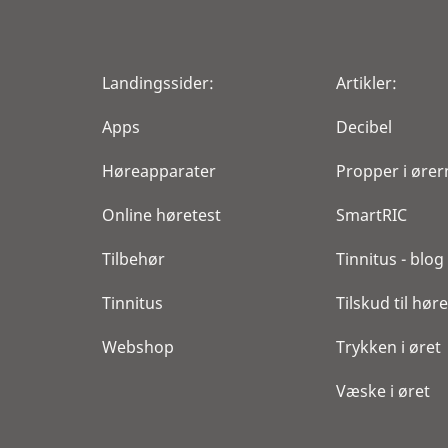
Din Hørespecialist Hellerup
Strandvejen 78, st
Landingssider:
Artikler:
2900 Hellerup
Apps
Decibel
Klinik information
Høreapparater
Propper i ører
Din Hørespecialist Frb C
Online høretest
SmartRIC
Nyelandsvej 21 C, st. tv
2000 Frederiksberg
Tilbehør
Tinnitus - blog
Klinik information
Tinnitus
Tilskud til hø
Webshop
Trykken i øret
Helenes Høreklinik
Vigerslevvej 142
Væske i øret
2500 Valby
Klinik information