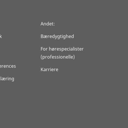
Andet:
k
Bæredygtighed
For hørespecialister
(professionelle)
erences
Karriere
klæring