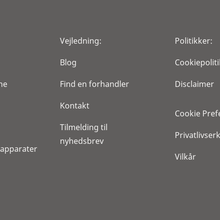
Vejledning:
Politikker:
Blog
Cookiepoliti
ne
Find en forhandler
Disclaimer
Kontakt
Cookie Pref
Tilmelding til
Privatlivser
nyhedsbrev
reapparater
Vilkår