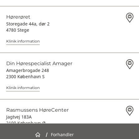
Hørerøret
Storegade 44a, dør 2
4780 Stege
Klinik information
Din Hørespecialist Amager
Amagerbrogade 248
2300 København S
Klinik information
Rasmussens HøreCenter
Jagtvej 183A
2100 København Ø
/
Forhandler
Klinik information