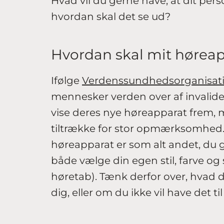
Hvad vil du gerne have, at dit per
hvordan skal det se ud?
Hvordan skal mit hørea
Ifølge
Verdenssundhedsorganisat
mennesker verden over af invalide
vise deres nye høreapparat frem, m
tiltrække for stor opmærksomhed. 
høreapparat er som alt andet, du
både vælge din egen stil, farve og 
høretab). Tænk derfor over, hvad 
dig, eller om du ikke vil have det 