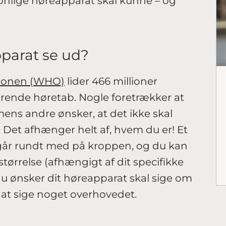
sonlige høreapparat skal kunne – og
pparat se ud?
ionen (WHO)
lider 466 millioner
rende høretab. Nogle foretrækker at
ens andre ønsker, at det ikke skal
Det afhænger helt af, hvem du er! Et
 går rundt med på kroppen, og du kan
størrelse (afhængigt af dit specifikke
du ønsker dit høreapparat skal sige om
til at sige noget overhovedet.