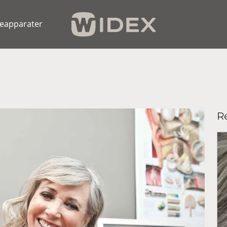
eapparater
Re