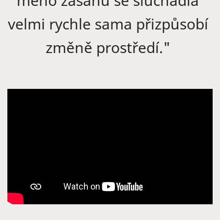
mého zásahu se sluchadla
velmi rychle sama přizpůsobí
změně prostředí."