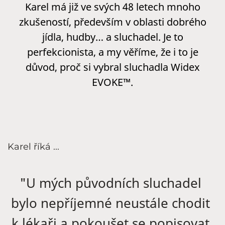
Karel má již ve svých 48 letech mnoho
zkušeností, především v oblasti dobrého
jídla, hudby… a sluchadel. Je to
perfekcionista, a my věříme, že i to je
důvod, proč si vybral sluchadla Widex
EVOKE™.
Karel říká ...
"U mých původních sluchadel
bylo nepříjemné neustále chodit
k lékaři a pokoušet se popisovat