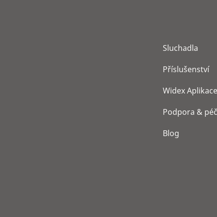
8. pěšího pluku 85
738 01 Frýdek-Místek
Ukázat podrobnosti
Sluchadla
MUDr. Brandová Eva (Dům zdraví
Příslušenství
Brand)
Smetanova 1302
Widex Aplikac
755 01 Vsetín
Podpora & pé
Ukázat podrobnosti
Webové stránky
Blog
MUDr. Marie Přadková
Štefánikova 1301/4
742 21 Kopřivnice
Ukázat podrobnosti