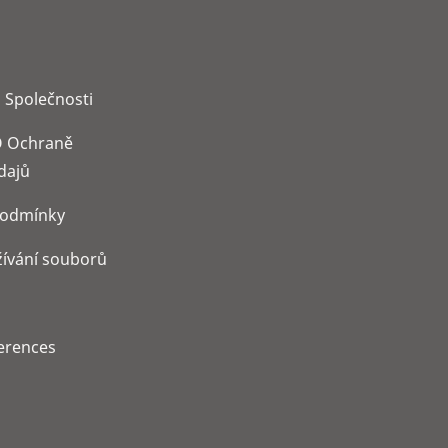
 Společnosti
 Ochraně
dajů
Podmínky
ívání souborů
erences