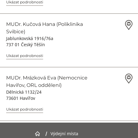
Ukázat podrobnosti
MUDr. Kučová Hana (Poliklinika
Svibice)
Jablunkovská 1916/76a
737 01 Český Těšín
Ukázat podrobnosti
MUDr. Mrázková Eva (Nemocnice
Havířov, ORL oddělení)
Dělnická 1132/24
73601 Havířov
Ukázat podrobnosti
MUDr. Enter Michal (KOLMEFA s.r.o.)
/
Výdejní místa