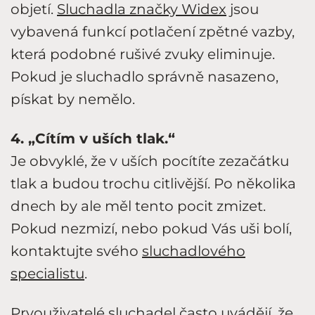
objetí.
Sluchadla značky Widex
jsou
vybavená funkcí potlačení zpětné vazby,
která podobné rušivé zvuky eliminuje.
Pokud je sluchadlo správně nasazeno,
pískat by nemělo.
4. „Cítím v uších tlak.“
Je obvyklé, že v uších pocítíte zezačátku
tlak a budou trochu citlivější. Po několika
dnech by ale měl tento pocit zmizet.
Pokud nezmizí, nebo pokud Vás uši bolí,
kontaktujte svého
sluchadlového
specialistu
.
Prvouživatelé sluchadel často uvádějí, že