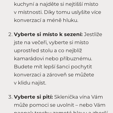
kuchyní a najděte si nejtišší místo
v místnosti. Díky tomu uslyšíte více
konverzací a méně hluku.
Vyberte si místo k sezení:
Jestliže
jste na večeři, vyberte si místo
uprostřed stolu a co nejblíž
kamarádovi nebo příbuznému.
Budete mít lepší šanci pochytit
konverzaci a zároveň se můžete
v klidu najíst.
Vyberte si pití:
Sklenička vína Vám
může pomoci se uvolnit – nebo Vám
naopak trochu zamotá hlavu a zhorší