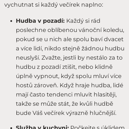
vychutnat si každý večírek naplno:
Hudba v pozadí:
Každý si rád
poslechne oblíbenou vánoční koledu,
pokud se u nich ale spolu baví dvacet
a více lidí, nikdo stejně žádnou hudbu
neuslyší. Zvažte, jestli by nestálo za to
hudbu z pozadí ztišit, nebo klidně
úplně vypnout, když spolu mluví více
hostů zároveň. Když hraje hudba, lidé
mají často tendenci mluvit hlasitěji,
takže se může stát, že kvůli hudbě
bude Váš večírek výrazně hlučnější.
Služba v kuchyni:
Počkejte s úklidem