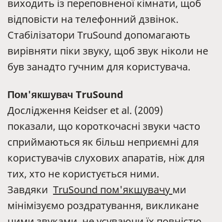
виходить із переповненої кімнати, щоб
відповісти на телефонний дзвінок.
Стабілізатори TruSound допомагають
вирівняти піки звуку, щоб звук ніколи не
був занадто гучним для користувача.
Пом'якшувач TruSound
Дослідження Keidser et al. (2009)
показали, що короткочасні звуки часто
сприймаються як більш неприємні для
користувачів слухових апаратів, ніж для
тих, хто не користується ними.
Завдяки
TruSound пом'якшувачу
ми
мінімізуємо роздратування, викликане
цими звуками, не усуваючи їх повністю.