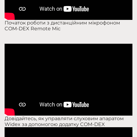
Початок роботи з дистанційним мікрофоном
COM-DEX Remote Mic
Довідайтесь, як управляти слуховим апаратом
Widex за допомогою додатку COM-DEX