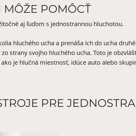
M MÔŽE POMÔCŤ
žitočné aj ľuďom s jednostrannou hluchotou.
okolia hluchého ucha a prenáša ich do ucha druh
 strany svojho hluchého ucha. Toto je obzvlášť 
ako je hlučná miestnosť, idúce auto alebo skupi
STROJE PRE JEDNOST