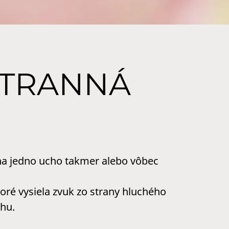
STRANNÁ
na jedno ucho takmer alebo vôbec
toré vysiela zvuk zo strany hluchého
hu.