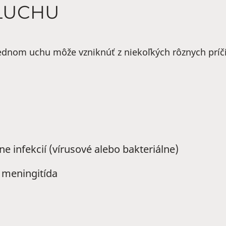
SLUCHU
ednom uchu môže vzniknúť z niekoľkých rôznych príč
 infekcií (vírusové alebo bakteriálne)
 meningitída