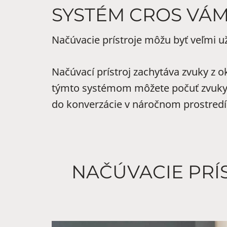
SYSTÉM CROS VÁ
Načúvacie prístroje môžu byť veľmi u
Načúvací prístroj zachytáva zvuky z 
týmto systémom môžete počuť zvuky zo
do konverzácie v náročnom prostredí 
NAČÚVACIE PRÍ