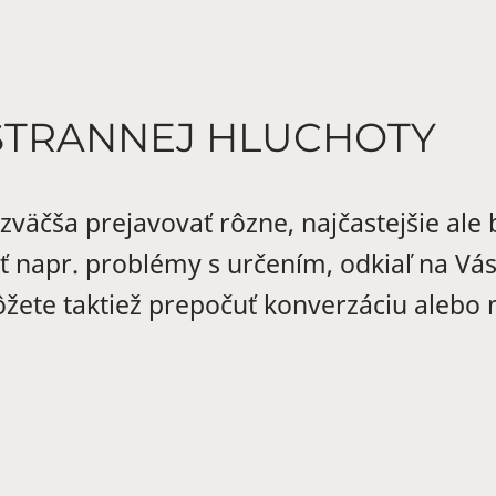
STRANNEJ HLUCHOTY
väčša prejavovať rôzne, najčastejšie ale
napr. problémy s určením, odkiaľ na Vás n
žete taktiež prepočuť konverzáciu alebo