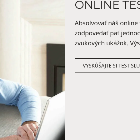
ONLINE TE
Absolvovať náš online t
zodpovedať päť jednod
zvukových ukážok. Výs
VYSKÚŠAJTE SI TEST S