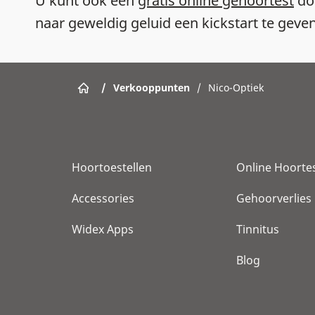
U kunt ook een
gratis online gehoortest
do
naar geweldig geluid een kickstart te geven
/
Verkooppunten
/
Nico-Optiek
Hoortoestellen
Online Hoorte
Accessories
Gehoorverlies
Widex Apps
Tinnitus
Blog