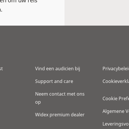
en om uw reis
.
st
Vind een audicien bij
Privacybele
Support and care
Cookieverkl
Neem contact met ons
Cookie Pref
op
Algemene V
Widex premium dealer
Leveringsv