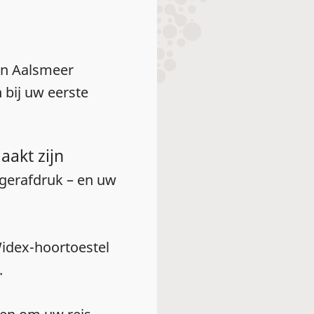
 in Aalsmeer
 bij uw eerste
aakt zijn
ngerafdruk – en uw
Widex-hoortoestel
.