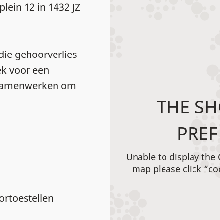
lein 12 in 1432 JZ
die gehoorverlies
ek voor een
n samenwerken om
THE SH
PREF
Unable to display the
map please click “co
rtoestellen