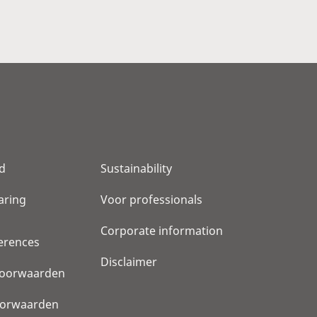
id
Sustainability
aring
Voor professionals
Corporate information
erences
Disclaimer
oorwaarden
oorwaarden