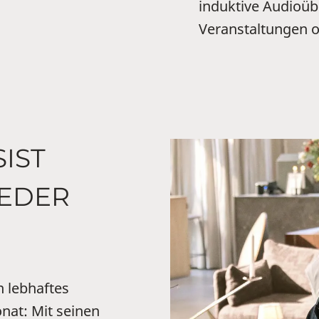
induktive Audioübe
Veranstaltungen od
IST
JEDER
n lebhaftes
nat: Mit seinen