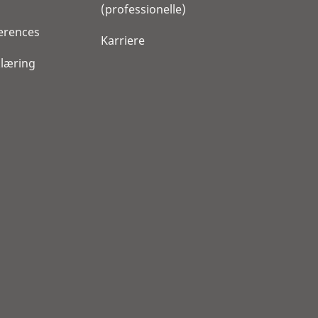
(professionelle)
erences
Karriere
klæring