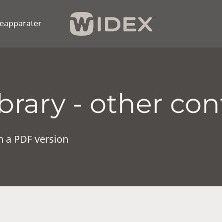
eapparater
rary - other con
n a PDF version