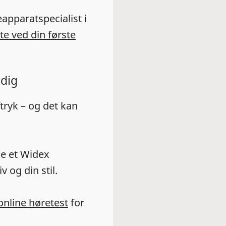
apparatspecialist i
te ved din første
 dig
ftryk – og det kan
de et Widex
v og din stil.
online høretest
for