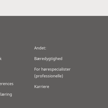
Andet:
k
Bæredygtighed
For hørespecialister
(professionelle)
erences
Karriere
klæring