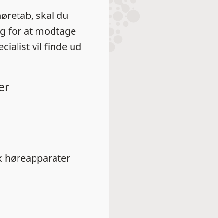
høretab, skal du
rg for at modtage
ialist vil finde ud
er
x høreapparater