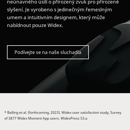
neúnavného úsilí o přirozený zvuk pro přirozené
slyšení. Je vyrobeno s jedinečným řemeslným
umem a intuitivním designem, který může
nabídnout pouze Widex.
Podívejte se na naše sluchadla
* Balling et al. (forthcoming, 2023). Widex user satisfaction study, Survey
of 3877 Widex Moment App users. WidexPress 53.a