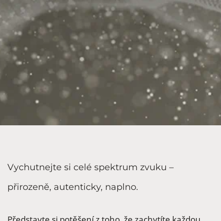
Vychutnejte si celé spektrum zvuku –
přirozeně, autenticky, naplno.
Představte si potěšení z toho, že zachytíte každou