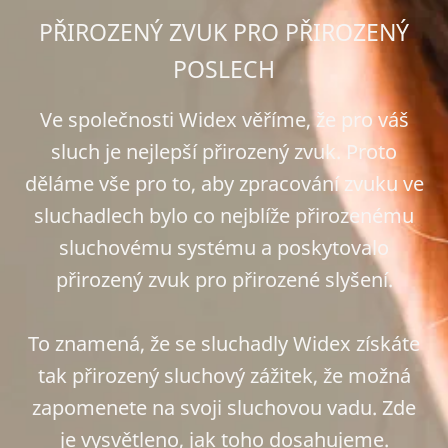
PŘIROZENÝ ZVUK PRO PŘIROZENÝ
POSLECH
Ve společnosti Widex věříme, že pro váš
sluch je nejlepší přirozený zvuk. Proto
děláme vše pro to, aby zpracování zvuku ve
sluchadlech bylo co nejblíže přirozenému
sluchovému systému a poskytovalo
přirozený zvuk pro přirozené slyšení.
To znamená, že se sluchadly Widex získáte
tak přirozený sluchový zážitek, že možná
zapomenete na svoji sluchovou vadu. Zde
je vysvětleno, jak toho dosahujeme.