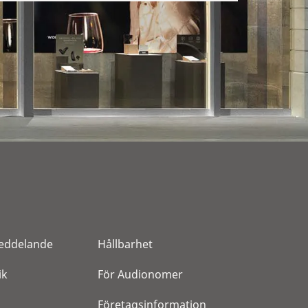
eddelande
Hållbarhet
ik
För Audionomer
Företagsinformation