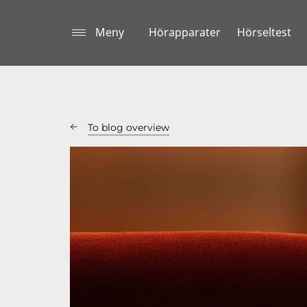
Meny
Hörapparater
Hörseltest
To blog overview