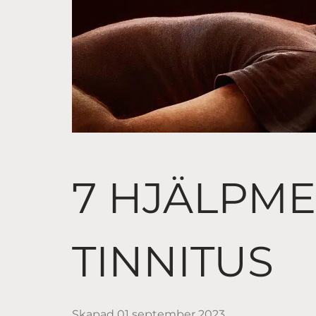
7 HJÄLPM
TINNITUS
Skapad
01 september 2023