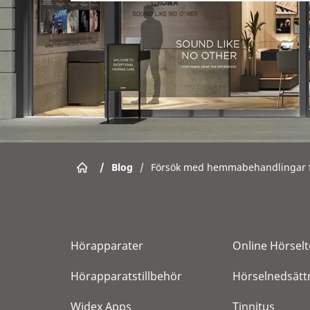
/
Blog
/
Försök med hemmabehandlingar fö
Hörapparater
Online Hörselt
Hörapparatstillbehör
Hörselnedsätt
Widex Apps
Tinnitus