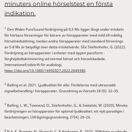
minuters online hörselstest en första
indikation.
1
Den Widex PureSound fördröjning på 0,5 Ms ligger långt under tröskeln
för hörbara förseningar för bärare av hörapparater med mild till måttlig
hörselnedsättning, medan andra hörapparater med standard försenings
av 5-8 Ms är betydligt över detta tröskelvärde. SEe Stiefenhofer, G. (2022).
Fördröjning av hörapparater i enheter med öppen passform -
färghöjdsdiskriminering vid normal hörsel och hörselskadade.
Internationell tidskrift för audiologi,
https://doi.org/10.1080/14992027.2022.2049380
.
2
Balling et al. 2021. Ljudkvalitet för alla: Fördelarna med ultrasnabb
signalbehandling i hörapparater. Granskning av hörseln 28 (9): 32–35.
3
Balling, L. W., Townend, O., Stiefenhofer, G., & Switalski, W. (2020). Minska
fördröjningen av hörapparater för optimal ljudkvalitet: ett nytt paradigm i
bearbetningen. Utfrågningsgranskning, 27(4), 20–26.
4
Kuk, F., Ruperto, N., Slugocki, C. & Korhonen, P.. 2020. "Effekten av riktade