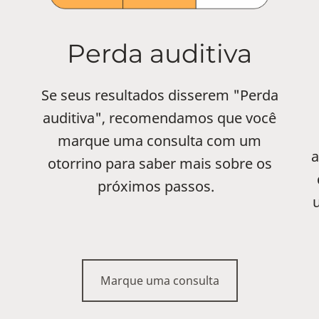
Perda auditiva
Se seus resultados disserem "Perda
auditiva", recomendamos que você
marque uma consulta com um
a
otorrino para saber mais sobre os
próximos passos.
Marque uma consulta