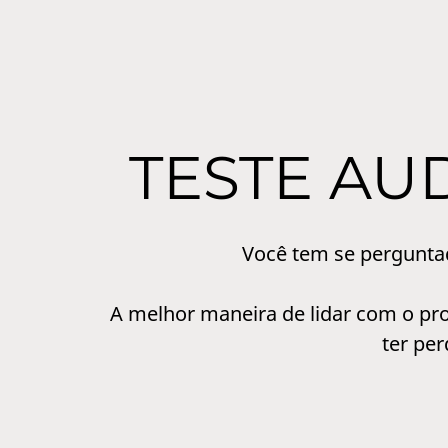
TESTE AU
Você tem se pergunta
A melhor maneira de lidar com o pro
ter pe