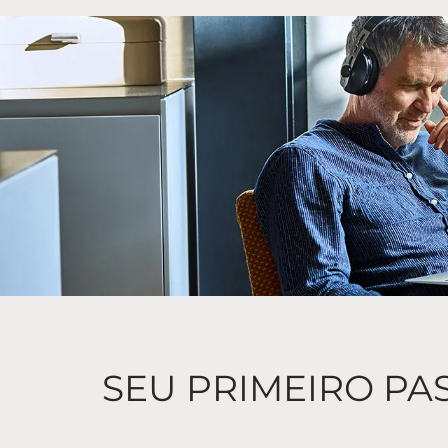
SEU PRIMEIRO P