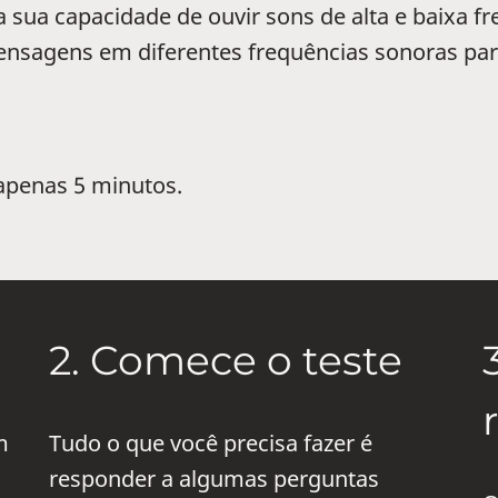
a sua capacidade de ouvir sons de alta e baixa 
 mensagens em diferentes frequências sonoras pa
a apenas 5 minutos.
2. Comece o teste
m
Tudo o que você precisa fazer é
responder a algumas perguntas