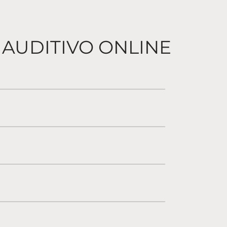
AUDITIVO ONLINE