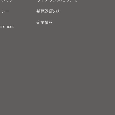
リシー
補聴器店の方
企業情報
erences