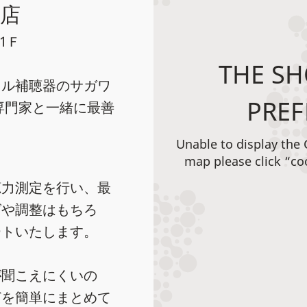
店
ル1Ｆ
THE SH
タル補聴器のサガワ
PREF
専門家と一緒に最善
Unable to display the
、
map please click “co
聴力測定を行い、最
グや調整はもちろ
ートいたします。
が聞こえにくいの
どを簡単にまとめて