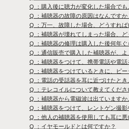
Q ：購入後に聴力が変化した場合で
Q ：補聴器の故障の原因はなんですか
Q ：万一、故障した場合、どうすれば
Q ：補聴器が壊れてしまった場合、
Q ：補聴器の修理は購入した後何年
Q ：通信販売で購入した補聴器が、よく
Q ：補聴器をつけて、携帯電話や電
Q ：補聴器をつけているときに、ピ
Q ：電話の受話器を耳に近づけたと
Q ：テレコイルについて教えてくださ
Q ：補聴器から電磁波は出ています
Q ：補聴器をつけて、レントゲン撮影
Q ：他人の補聴器を使用しても耳に
Q ：イヤモールドとは何ですか？