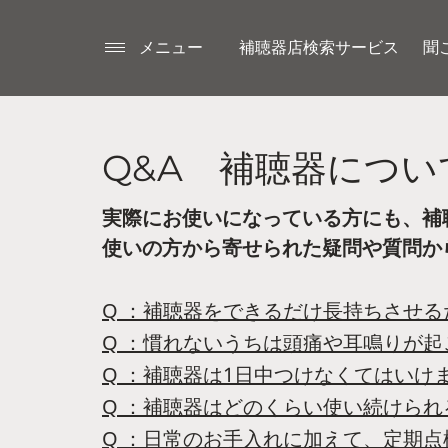
メニュー
補聴器店検索サービス
聞
Q&A 補聴器につい
実際にお使いになっている方にも、補
使いの方から寄せられた疑問や質問か
Q ：補聴器をできるだけ長持ちさせ
Q ：慣れないうちは頭痛や耳鳴りが
Q ：補聴器は1日中つけなくてはいけ
Q ：補聴器はどのくらい使い続けら
Q ：日常のお手入れに加えて、定期