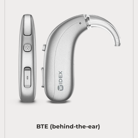
BTE (behind-the-ear)