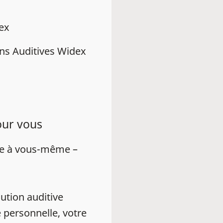
dex
ns Auditives Widex
our vous
ue à vous-même –
ution auditive
 personnelle, votre