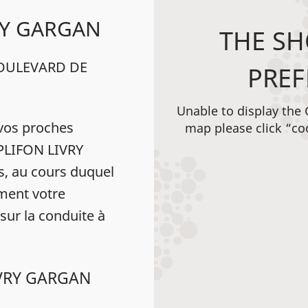
RY GARGAN
THE SH
BOULEVARD DE
PREF
Unable to display the
vos proches
map please click “co
MPLIFON LIVRY
 au cours duquel
ément votre
 sur la conduite à
IVRY GARGAN