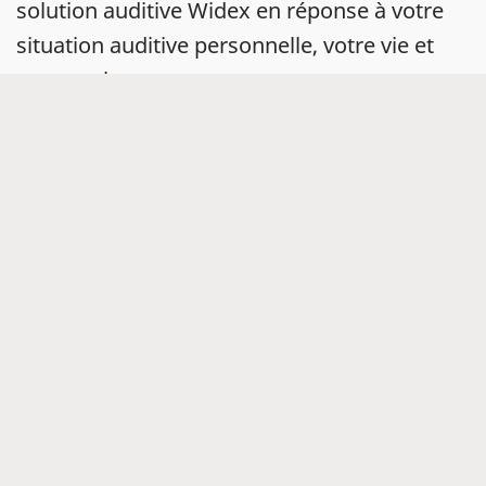
solution auditive Widex en réponse à votre
situation auditive personnelle, votre vie et
votre style.
Vous pouvez également profiter d’un
test
auditif gratuit en accès ligne
, de 5 minutes
seulement, pour votre nouvelle aventure
sonore.
Trouver un magasin
Aides auditives