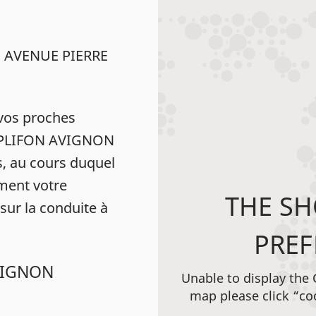
8 AVENUE PIERRE
vos proches
 AMPLIFON AVIGNON
 au cours duquel
ément votre
THE SH
 sur la conduite à
PREF
AVIGNON
Unable to display the
map please click “co