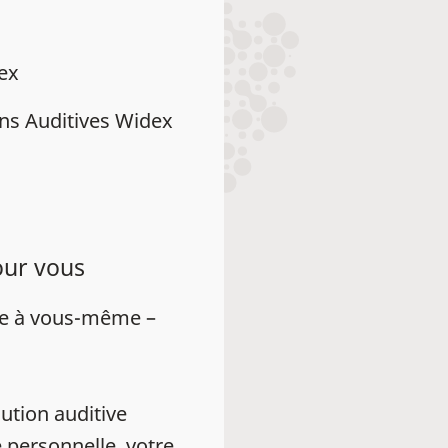
dex
ns Auditives Widex
our vous
ue à vous-même –
ution auditive
 personnelle, votre