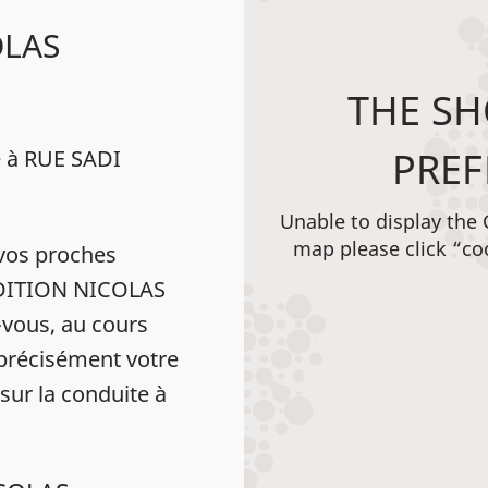
OLAS
THE SH
PREF
 à RUE SADI
Unable to display the
map please click “co
vos proches
AUDITION NICOLAS
ous, au cours
 précisément votre
 sur la conduite à