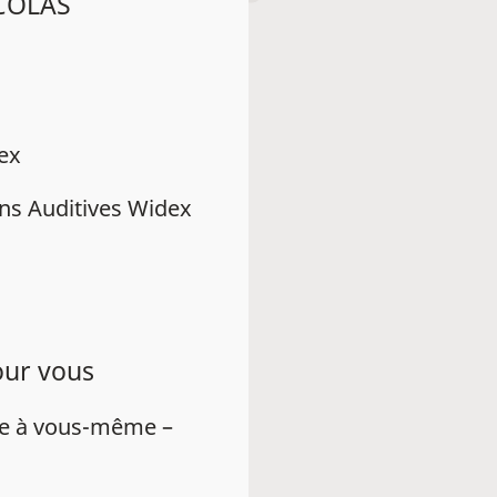
ICOLAS
dex
ns Auditives Widex
our vous
ue à vous-même –