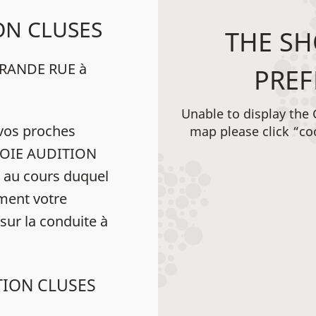
ON CLUSES
THE SH
GRANDE RUE à
PREF
Unable to display the
vos proches
map please click “co
SAVOIE AUDITION
 au cours duquel
ément votre
 sur la conduite à
ITION CLUSES