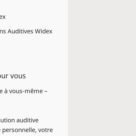
dex
ns Auditives Widex
our vous
ue à vous-même –
ution auditive
 personnelle, votre