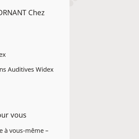
MORNANT Chez
dex
ns Auditives Widex
our vous
ue à vous-même –