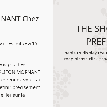
RNANT Chez
THE SH
PREF
 est situé à 15
Unable to display the
map please click “co
vos proches
 AMPLIFON MORNANT
n rendez-vous, au
éfinir précisément
iller sur la