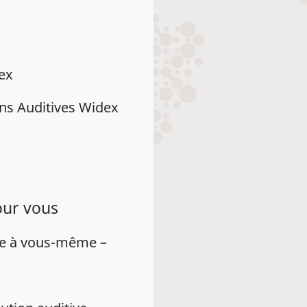
dex
ns Auditives Widex
our vous
ue à vous-même –