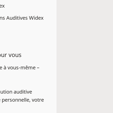
dex
ns Auditives Widex
our vous
ue à vous-même –
ution auditive
 personnelle, votre