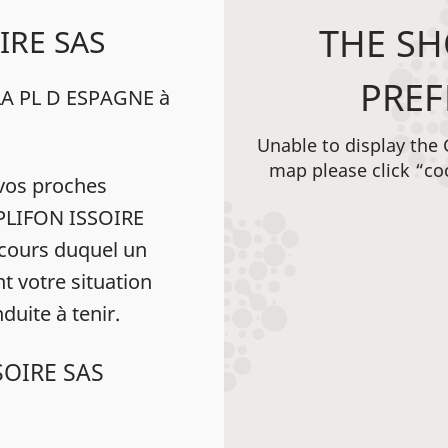
THE SH
IRE SAS
PREF
 LA PL D ESPAGNE à
Unable to display the
map please click “co
vos proches
MPLIFON ISSOIRE
cours duquel un
t votre situation
duite à tenir.
SOIRE SAS