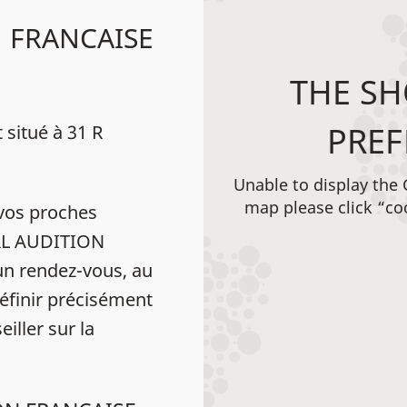
N FRANCAISE
THE SH
PREF
itué à 31 R
Unable to display the
map please click “co
vos proches
URL AUDITION
 rendez-vous, au
éfinir précisément
iller sur la