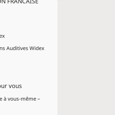
ION FRANCAISE
dex
ns Auditives Widex
our vous
ue à vous-même –