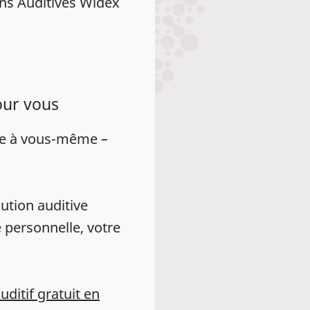
ns Auditives Widex
our vous
ue à vous-même –
ution auditive
 personnelle, votre
auditif gratuit en