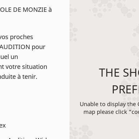
TOLE DE MONZIE à
vos proches
MK AUDITION pour
uel un
t votre situation
THE SH
duite à tenir.
PREF
N
Unable to display the
map please click “co
dex