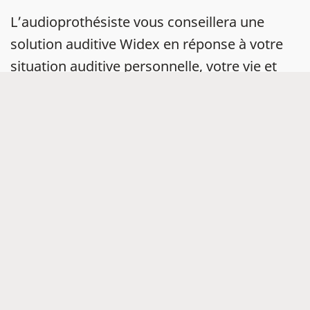
L’audioprothésiste vous conseillera une
solution auditive Widex en réponse à votre
situation auditive personnelle, votre vie et
votre style.
Vous pouvez également profiter d’un
test
auditif gratuit en accès ligne
, de 5 minutes
seulement, pour votre nouvelle aventure
sonore.
Trouver un magasin