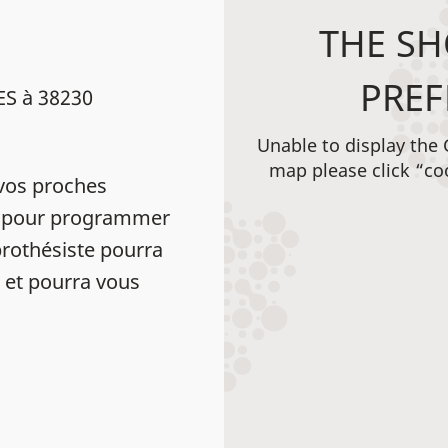
THE SH
PREF
ES à 38230
Unable to display the
map please click “co
vos proches
TA pour programmer
rothésiste pourra
e et pourra vous