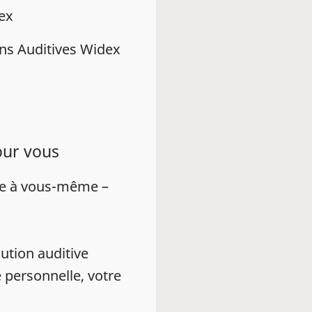
dex
ns Auditives Widex
our vous
ue à vous-même –
ution auditive
 personnelle, votre