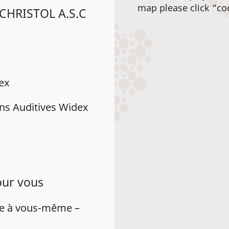
map please click “co
 CHRISTOL A.S.C
dex
ns Auditives Widex
our vous
ue à vous-même –