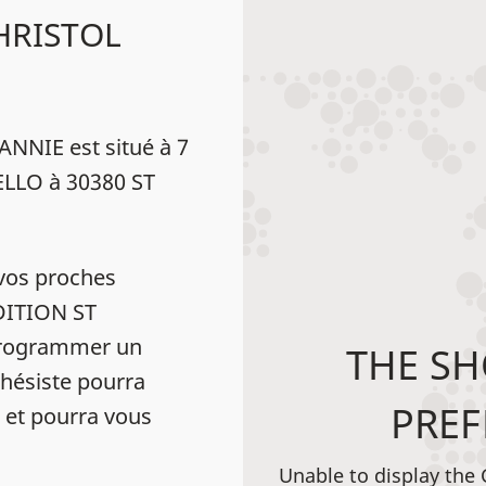
HRISTOL
NNIE est situé à 7
LLO à 30380 ST
vos proches
UDITION ST
programmer un
THE SH
hésiste pourra
PREF
e et pourra vous
Unable to display the