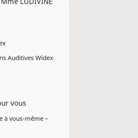
E Mme LUDIVINE
dex
ns Auditives Widex
our vous
ue à vous-même –