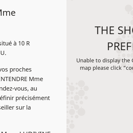
 Mme
THE SH
PREF
tué à 10 R
U.
Unable to display the
map please click “co
vos proches
LC ENTENDRE Mme
dez-vous, au
éfinir précisément
iller sur la