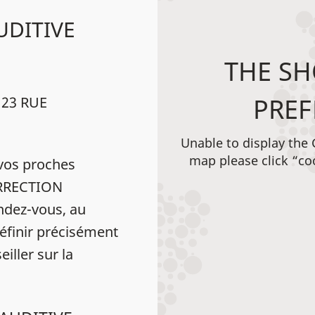
UDITIVE
THE SH
PREF
 23 RUE
Unable to display the
map please click “co
vos proches
CORRECTION
dez-vous, au
éfinir précisément
iller sur la