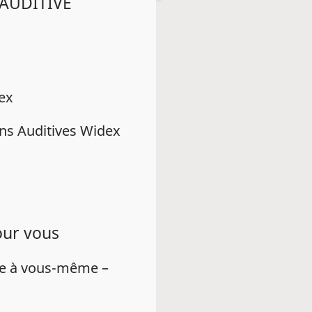
 AUDITIVE
dex
ns Auditives Widex
our vous
ue à vous-même –