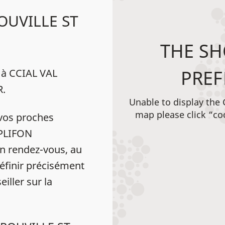
OUVILLE ST
THE SH
PREF
 à CCIAL VAL
R.
Unable to display the
map please click “co
vos proches
MPLIFON
 rendez-vous, au
éfinir précisément
iller sur la