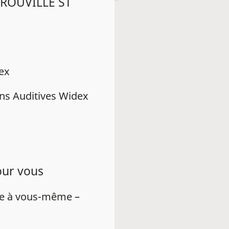
EROUVILLE ST
dex
ns Auditives Widex
our vous
ue à vous-même –