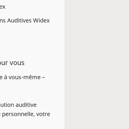
dex
ns Auditives Widex
our vous
ue à vous-même –
ution auditive
 personnelle, votre