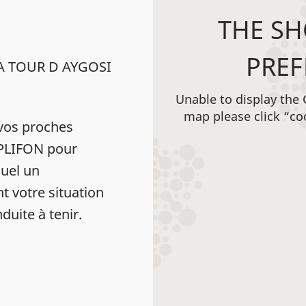
THE SH
PREF
LA TOUR D AYGOSI
Unable to display the
map please click “co
vos proches
MPLIFON pour
uel un
t votre situation
duite à tenir.