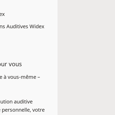
dex
ns Auditives Widex
our vous
ue à vous-même –
ution auditive
 personnelle, votre