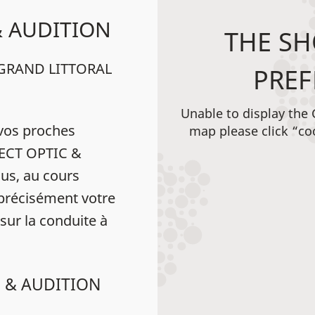
& AUDITION
THE SH
C GRAND LITTORAL
PREF
Unable to display the
vos proches
map please click “co
IRECT OPTIC &
s, au cours
 précisément votre
 sur la conduite à
C & AUDITION