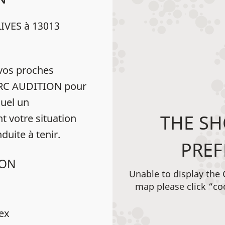
IVES à 13013
vos proches
MARC AUDITION pour
uel un
THE SH
t votre situation
duite à tenir.
PREF
ION
Unable to display the
map please click “co
dex