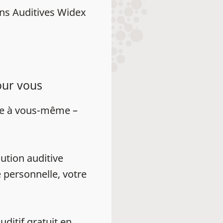
ns Auditives Widex
our vous
ue à vous-même –
ution auditive
 personnelle, votre
auditif gratuit en