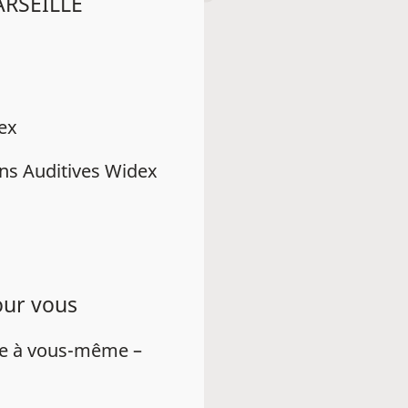
ARSEILLE
dex
ns Auditives Widex
our vous
ue à vous-même –