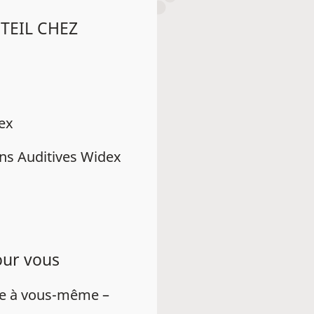
 TEIL CHEZ
dex
ns Auditives Widex
our vous
ue à vous-même –