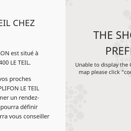
EIL CHEZ
THE SH
PREF
N est situé à
0 LE TEIL.
Unable to display the
map please click “co
vos proches
MPLIFON LE TEIL
er un rendez-
pourra définir
rra vous conseiller